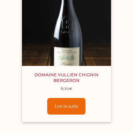
DOMAINE VULLIEN CHIGNIN
BERGERON
15,30
€
Lire la suite