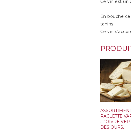
Ce vin est un
En bouche ce v
tanins.
Ce vin s’acco
PRODUIT
ASSORTIMEN
RACLETTE VA
: POIVRE VERT
DES OURS,