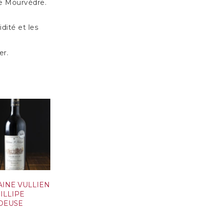
le Mourvèdre.
dité et les
er.
INE VULLIEN
ILLIPE
DEUSE