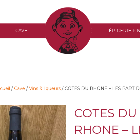
CAVE
ACCUEIL
ÉPICERIE FI
cueil
/
Cave
/
Vins & liqueurs
/ COTES DU RHONE – LES PARTI
COTES DU
RHONE – L