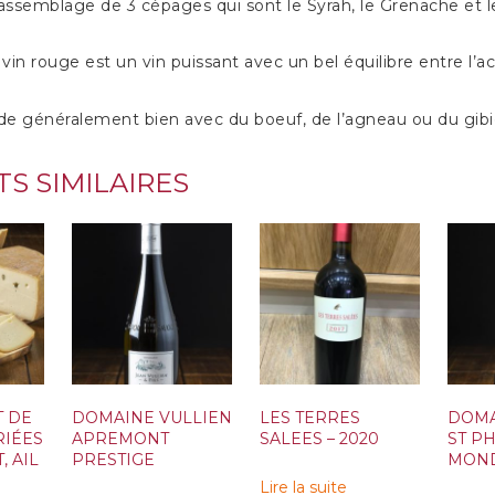
 assemblage de 3 cépages qui sont le Syrah, le Grenache et 
in rouge est un vin puissant avec un bel équilibre entre l’aci
rde généralement bien avec du boeuf, de l’agneau ou du gibi
S SIMILAIRES
T DE
DOMAINE VULLIEN
LES TERRES
DOMA
RIÉES
APREMONT
SALEES – 2020
ST PH
, AIL
PRESTIGE
MON
Lire la suite